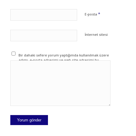
*
E-posta
İnternet sitesi
Bir dahaki sefere yorum yaptığımda kullanılmak üzere
adımı, e-posta adresimi ve web site adresimi bu
tarayıcıya kaydet.