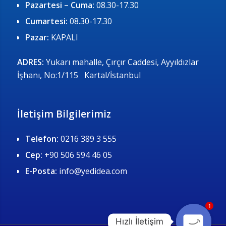
Pazartesi – Cuma:
08.30-17.30
Cumartesi:
08.30-17.30
Pazar:
KAPALI
ADRES:
Yukarı mahalle, Çırçır Caddesi, Ayyıldızlar
İşhanı, No:1/115 Kartal/İstanbul
İletişim Bilgilerimiz
Telefon:
0216 389 3 555
Cep:
+90 506 594 46 05
E-Posta:
info@yedidea.com
1
Hızlı İletişim