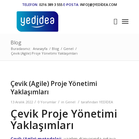
TELEFON:
0216 389 3 555
E-POSTA:
INFO[@]YEDİDEA.COM
Blog
Buradasınız:
Anasayfa
/
Blog
/
Genel
/
Çevik (Agile) Proje Yönetimi Yaklaşımları
Çevik (Agile) Proje Yönetimi
Yaklaşımları
/
/
/
13 Aralık 2022
0 Yorumlar
in
Genel
tarafından
YEDİDEA
Çevik Proje Yönetimi
Yaklaşımları
Çevik (Agile) metodoloji
, yazılım dünyasında ortaya