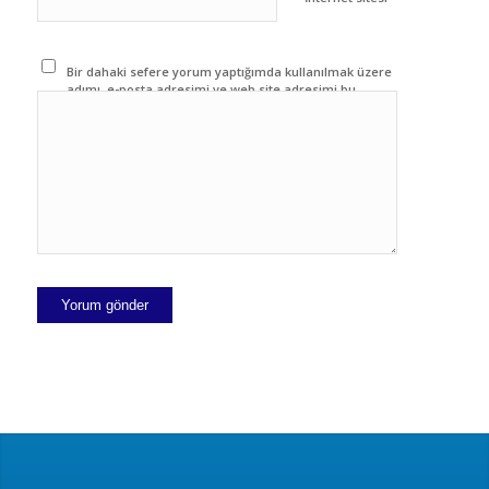
Bir dahaki sefere yorum yaptığımda kullanılmak üzere
adımı, e-posta adresimi ve web site adresimi bu
tarayıcıya kaydet.