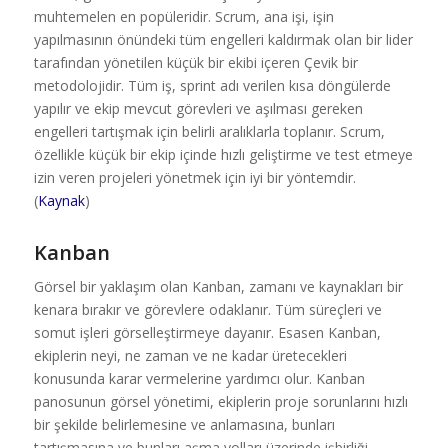
muhtemelen en popüleridir. Scrum, ana işi, işin
yapılmasının önündeki tüm engelleri kaldırmak olan bir lider
tarafından yönetilen küçük bir ekibi içeren Çevik bir
metodolojidir. Tüm iş, sprint adı verilen kısa döngülerde
yapılır ve ekip mevcut görevleri ve aşılması gereken
engelleri tartışmak için belirli aralıklarla toplanır. Scrum,
özellikle küçük bir ekip içinde hızlı geliştirme ve test etmeye
izin veren projeleri yönetmek için iyi bir yöntemdir.
(
Kaynak
)
Kanban
Görsel bir yaklaşım olan Kanban, zamanı ve kaynakları bir
kenara bırakır ve görevlere odaklanır. Tüm süreçleri ve
somut işleri görselleştirmeye dayanır. Esasen Kanban,
ekiplerin neyi, ne zaman ve ne kadar üretecekleri
konusunda karar vermelerine yardımcı olur. Kanban
panosunun görsel yönetimi, ekiplerin proje sorunlarını hızlı
bir şekilde belirlemesine ve anlamasına, bunları
tartışmasına ve bunları aşma yolları üzerinde işbirliği