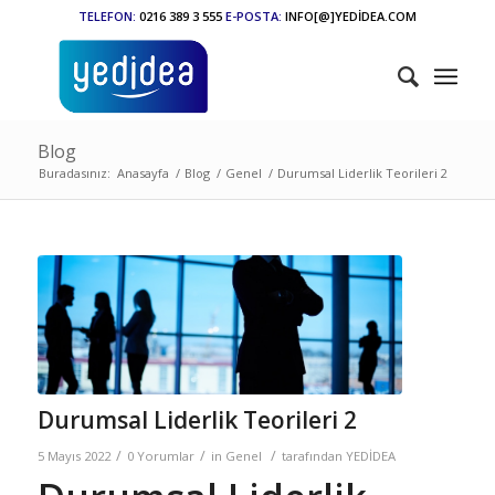
TELEFON:
0216 389 3 555
E-POSTA:
INFO[@]YEDİDEA.COM
Blog
Buradasınız:
Anasayfa
/
Blog
/
Genel
/
Durumsal Liderlik Teorileri 2
Durumsal Liderlik Teorileri 2
/
/
/
5 Mayıs 2022
0 Yorumlar
in
Genel
tarafından
YEDİDEA