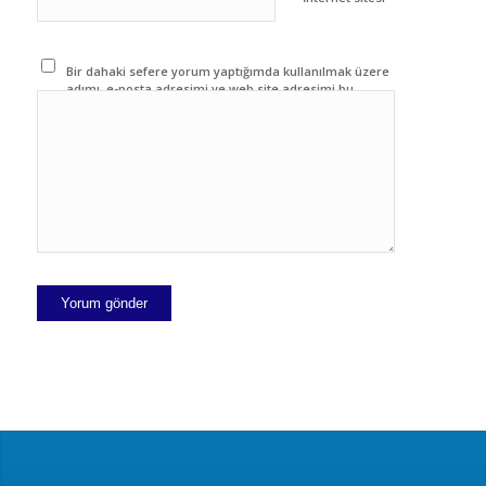
Bir dahaki sefere yorum yaptığımda kullanılmak üzere
adımı, e-posta adresimi ve web site adresimi bu
tarayıcıya kaydet.