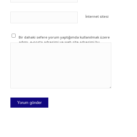
İnternet sitesi
Bir dahaki sefere yorum yaptığımda kullanılmak üzere
adımı, e-posta adresimi ve web site adresimi bu
tarayıcıya kaydet.