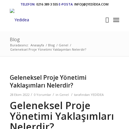
TELEFON:
0216 389 3 555
E-POSTA:
INFO[@]YEDİDEA.COM
Blog
Buradasınız:
Anasayfa
/
Blog
/
Genel
/
Geleneksel Proje Yönetimi Yaklaşımları Nelerdir?
Geleneksel Proje Yönetimi
Yaklaşımları Nelerdir?
/
/
/
28 Ekim 2022
0 Yorumlar
in
Genel
tarafından
YEDİDEA
Geleneksel Proje
Yönetimi Yaklaşımları
Nelerdir?